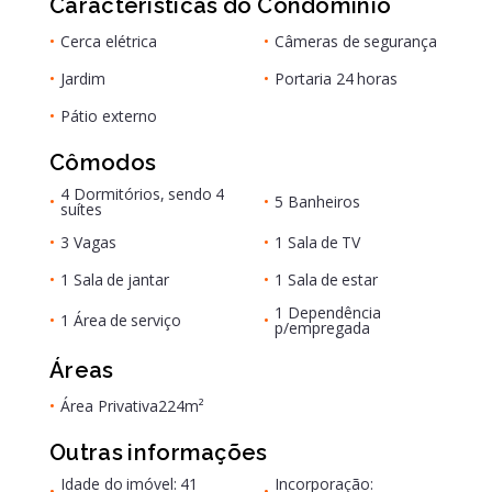
Características do Condomínio
•
Cerca elétrica
•
Câmeras de segurança
•
Jardim
•
Portaria 24 horas
•
Pátio externo
Cômodos
4 Dormitórios, sendo 4
•
•
5 Banheiros
suítes
•
3 Vagas
•
1 Sala de TV
•
1 Sala de jantar
•
1 Sala de estar
1 Dependência
•
1 Área de serviço
•
p/empregada
Áreas
•
Área Privativa
224m²
Outras informações
Idade do imóvel: 41
Incorporação:
•
•