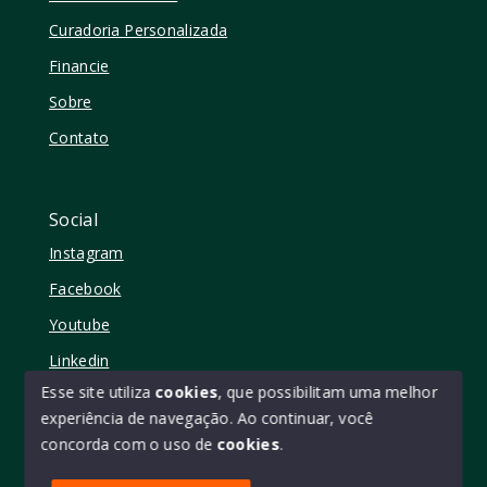
Curadoria Personalizada
Financie
Sobre
Contato
Social
Instagram
Facebook
Youtube
Linkedin
Esse site utiliza
cookies
, que possibilitam uma melhor
experiência de navegação.
Ao continuar, você
concorda com o uso de
cookies
.
© Copyright 2026 - Elo11 consultoria imobiliária • creci
45473 - Todos os direitos reservados