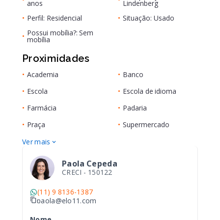
anos
Lindenberg
•
Perfil: Residencial
•
Situação: Usado
Possui mobília?: Sem
•
mobília
Proximidades
•
Academia
•
Banco
•
Escola
•
Escola de idioma
•
Farmácia
•
Padaria
•
Praça
•
Supermercado
Ver mais
Paola Cepeda
CRECI -
150122
(11) 9 8136-1387
paola@elo11.com
Nome