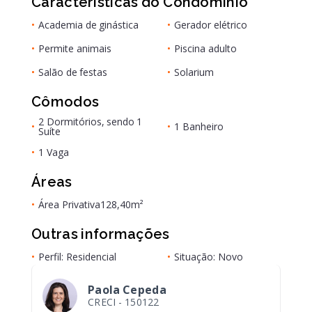
Características do Condomínio
•
Academia de ginástica
•
Gerador elétrico
•
Permite animais
•
Piscina adulto
•
Salão de festas
•
Solarium
Cômodos
2 Dormitórios, sendo 1
•
•
1 Banheiro
Suíte
•
1 Vaga
Áreas
•
Área Privativa
128,40m²
Outras informações
•
Perfil: Residencial
•
Situação: Novo
Paola Cepeda
CRECI -
150122