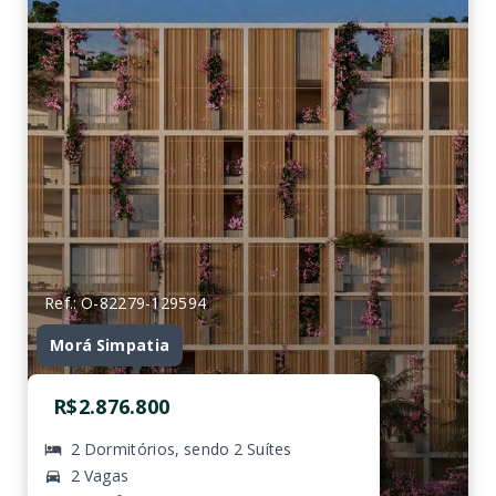
Ref.: O-82279-129594
Morá Simpatia
R$2.876.800
2 Dormitórios, sendo 2 Suítes
2 Vagas