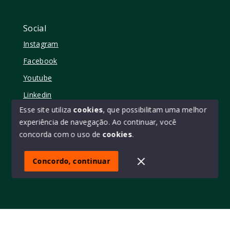
Social
Instagram
Facebook
Youtube
Linkedin
Esse site utiliza
cookies
, que possibilitam uma melhor
experiência de navegação.
Ao continuar, você
concorda com o uso de
cookies
.
© Copyright 2026 - Elo11 consultoria imobiliária • creci
45473 - Todos os direitos reservados
Concordo, continuar
SITE PARA IMOBILIARIA
Início
Histórico
Favoritos