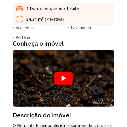
1
Dormitório, sendo
1
Suíte
34,31 m²
(
Privativa
)
Leaflet
•
Academia
•
Lavanderia
•
Portaria
Conheça o imóvel
Descrição do imóvel
O Elements Higienópolis irá te surpreender com este