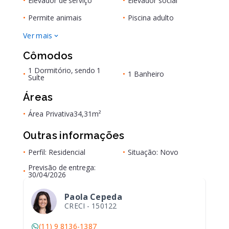
•
Elevador de serviço
•
Elevador social
•
Permite animais
•
Piscina adulto
Ver mais
Cômodos
1 Dormitório, sendo 1
•
•
1 Banheiro
Suíte
Áreas
•
Área Privativa
34,31m²
Outras informações
•
Perfil: Residencial
•
Situação: Novo
Previsão de entrega:
•
30/04/2026
Paola Cepeda
CRECI -
150122
(11) 9 8136-1387