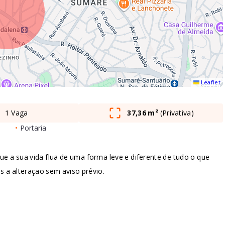
Leaflet
1 Vaga
37,36 m²
(
Privativa
)
•
Portaria
ue a sua vida flua de uma forma leve e diferente de tudo o que
os a alteração sem aviso prévio.