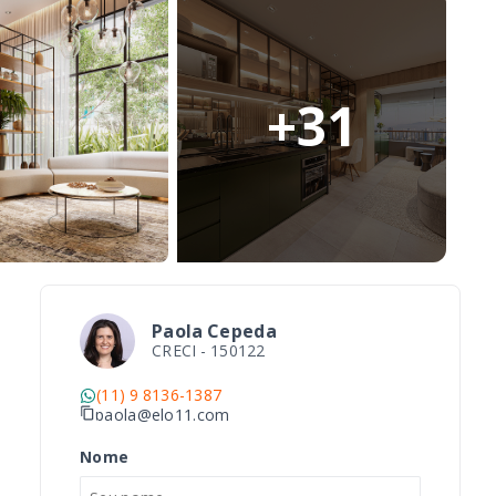
+
31
Paola Cepeda
CRECI -
150122
(11) 9 8136-1387
paola@elo11.com
Nome