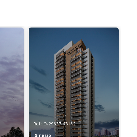
Ref.: O-29637-48162
Sinésio