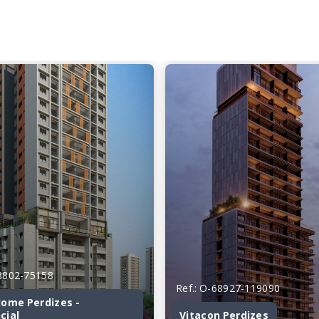
48802-75158
Ref.: O-68927-119090
ome Perdizes -
cial
Vitacon Perdizes