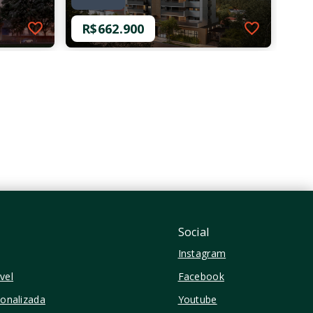
R$662.900
Ref.: O-29637-48162
Sinésio
R$662.900
1 Dormitório
37,36 m²
Perdizes - São Paulo/SP
Social
Instagram
vel
Facebook
sonalizada
Youtube