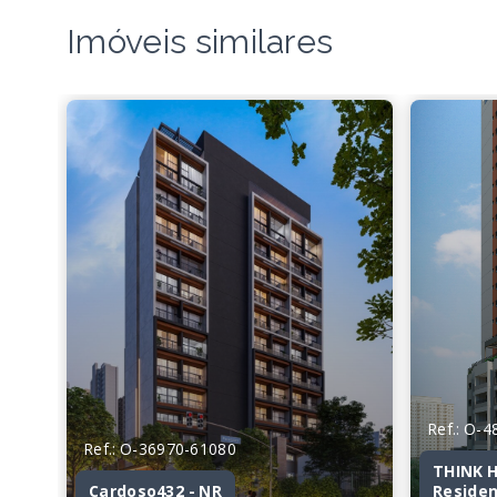
Imóveis similares
Ref.: O-
Ref.: O-36970-61080
THINK H
Cardoso432 - NR
Residen