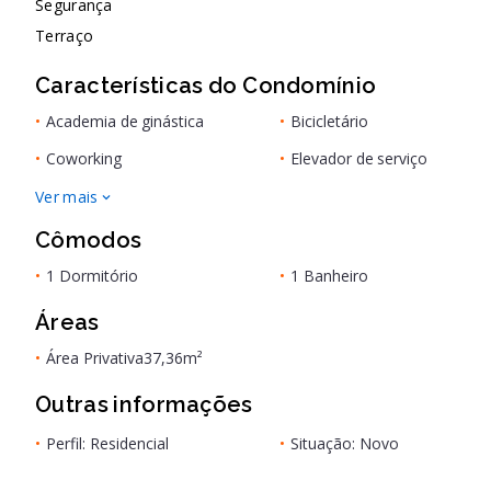
Segurança
Terraço
Características do Condomínio
•
Academia de ginástica
•
Bicicletário
•
Coworking
•
Elevador de serviço
Ver mais
Cômodos
•
1 Dormitório
•
1 Banheiro
Áreas
•
Área Privativa
37,36m²
Outras informações
•
Perfil: Residencial
•
Situação: Novo