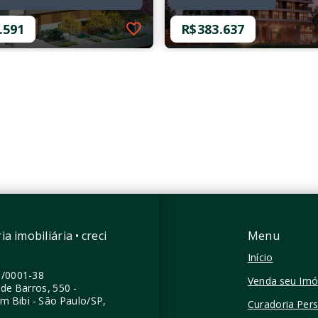
.591
R$383.637
48802-75158
Ref.: O-68927-119090
ome Perdizes -
Vitacon Perdizes
cial
R$383.637
.591
1 Dormitório
mitório
36,71 m²
 m²
Perdizes - São Paulo/SP
zes - São Paulo/SP
a imobiliária • creci
Menu
Início
0/0001-38
Venda seu Imó
de Barros, 550 -
im Bibi - São Paulo/SP,
Curadoria Per