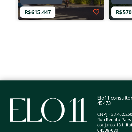
R$615.447
R$570
Ref.: O-36970-61080
Ref.: O-
Cardoso432 - NR
THINK H
Residen
R$615.447
R$570
1 Dormitório
1 Dor
37,36 m²
37,36
Perdizes - São Paulo/SP
Perdi
Elo11 consultori
45473
CNPJ
-
33.462.26
Rua Renato Paes 
conjunto 131, Ita
04538-080