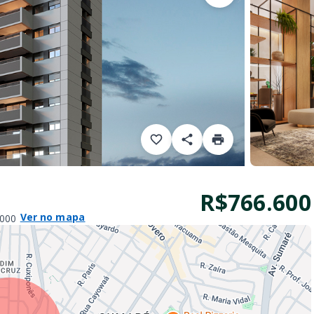
R$766.600
Ver no mapa
-000