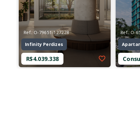
Ref.: O-79651-127228
Ref.: O-
Infinity Perdizes
Aparta
R$4.039.338
Consu
Ref.: O-79651-127228
Ref.: O-
Infinity Perdizes
Aparta
R$4.039.338
Consu
4 Dormitórios, sendo 2
2 Dor
Suítes
Suíte
3 Vagas
2 Vag
316 m²
71,68