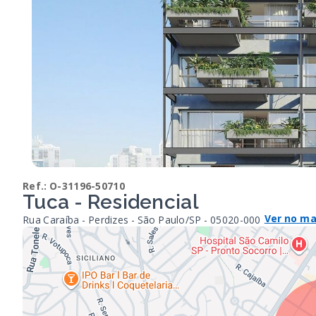
Ref.:
O-31196-50710
Tuca - Residencial
Ver no m
Rua Caraíba - Perdizes - São Paulo/SP
- 05020-000