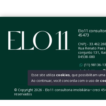
Perdizes - São Paulo/SP
Perdi
Elo11 consultori
45473
CNPJ
-
33.462.26
Rua Renato Paes 
conjunto 131, Ita
04538-080
(11) 98136-1
ola@elo11.com
Esse site utiliza
cookies
, que possibilitam um
Ao continuar, você concorda com o uso de
co
© Copyright 2026 - Elo11 consultoria imobiliária • creci 4
reservados