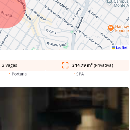
Leaflet
2 Vagas
314,79 m²
(
Privativa
)
•
Portaria
•
SPA