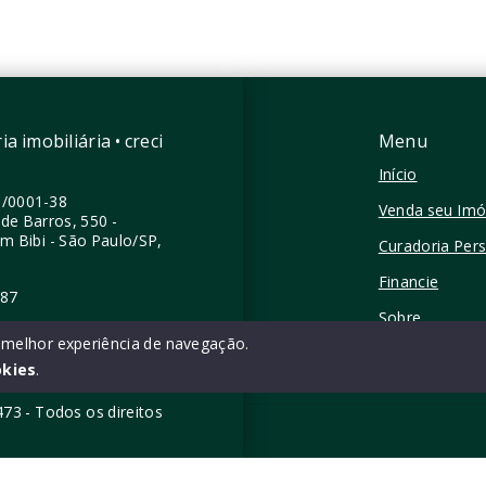
zes - São Paulo/SP
Perdizes - São Paulo/SP
a imobiliária • creci
Menu
Início
0/0001-38
Venda seu Imó
de Barros, 550 -
im Bibi - São Paulo/SP,
Curadoria Per
Financie
387
Sobre
a melhor experiência de navegação.
Contato
okies
.
5473 - Todos os direitos