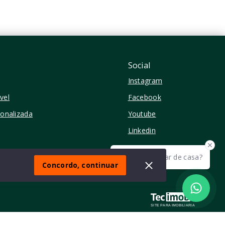
Perdizes - São Paulo/SP
Social
Instagram
vel
Facebook
sonalizada
Youtube
Linkedin
Olá! quer mudar de casa?
Concordo, continuar
SITE PARA IMOBILIARIA