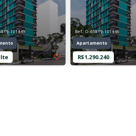
65819-101449
Ref.: O-65819-101446
mento
Apartamento
lte
R$1.290.240
65819-101449
Ref.: O-65819-101446
mento
Apartamento
lte
R$1.290.240
mitórios, sendo 1
2 Dormitórios, sendo 1
Suíte
as
2 Vagas
 m²
71,68 m²