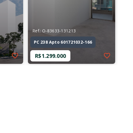
Ref.: O-83633-131213
PC 238 Apto 601721032-166
R$1.299.000
Ref.: O-83633-131213
PC 238 Apto 601721032-166
R$1.299.000
2 Dormitórios, sendo 1
Suíte
2 Vagas
73 m²