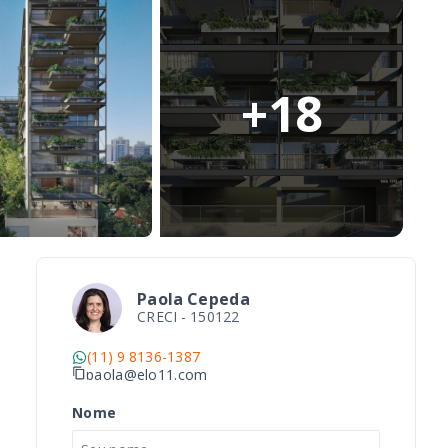
+
18
Paola Cepeda
CRECI -
150122
(11) 9 8136-1387
paola@elo11.com
Nome