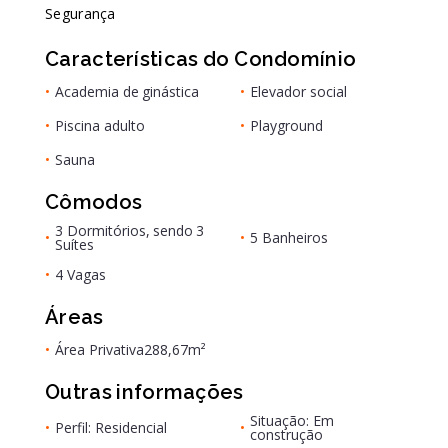
Segurança
Características do Condomínio
•
Academia de ginástica
•
Elevador social
•
Piscina adulto
•
Playground
•
Sauna
Cômodos
3 Dormitórios, sendo 3
•
•
5 Banheiros
Suítes
•
4 Vagas
Áreas
•
Área Privativa
288,67m²
Outras informações
Situação: Em
•
Perfil: Residencial
•
construção