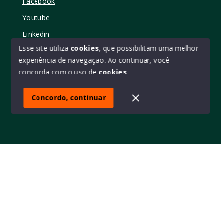
Facebook
Youtube
Linkedin
Esse site utiliza
cookies
, que possibilitam uma melhor
experiência de navegação.
Ao continuar, você
concorda com o uso de
cookies
.
© Copyright 2026 - Elo11 consultoria imobiliária • creci
45473 - Todos os direitos reservados
Concordo, continuar
SITE PARA IMOBILIARIA
Início
Histórico
Favoritos