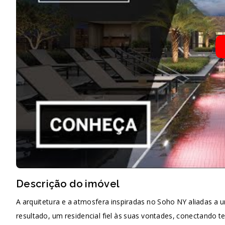
Descrição do imóvel
A arquitetura e a atmosfera inspiradas no Soho NY aliadas a
resultado, um residencial fiel às suas vontades, conectando t