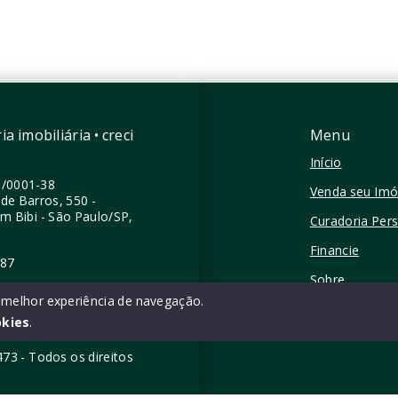
 - São Paulo/SP
Moema - São Paulo/SP
a imobiliária • creci
Menu
Início
0/0001-38
Venda seu Imó
de Barros, 550 -
im Bibi - São Paulo/SP,
Curadoria Per
Financie
387
Sobre
a melhor experiência de navegação.
Contato
okies
.
5473 - Todos os direitos