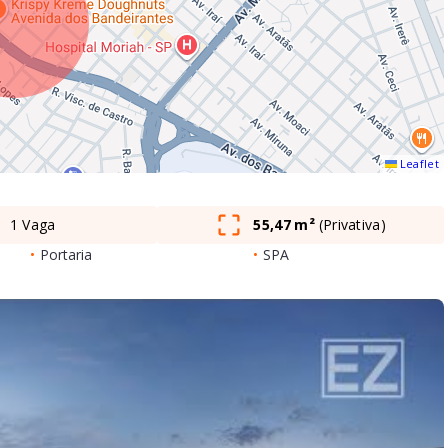
Leaflet
1 Vaga
55,47 m²
(
Privativa
)
•
Portaria
•
SPA