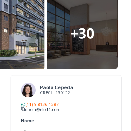
+
30
Paola Cepeda
CRECI -
150122
(11) 9 8136-1387
paola@elo11.com
Nome