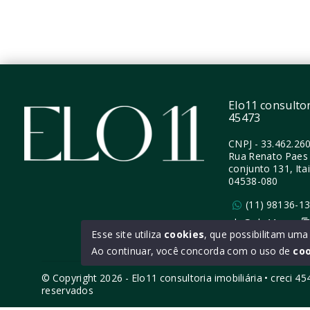
Moema
Moema - São Paulo/SP
Elo11 consultori
45473
CNPJ
-
33.462.26
Rua Renato Paes 
conjunto 131, Ita
04538-080
(11) 98136-1
ola@elo11.com
Esse site utiliza
cookies
, que possibilitam um
Ao continuar, você concorda com o uso de
co
© Copyright 2026 - Elo11 consultoria imobiliária • creci 4
reservados