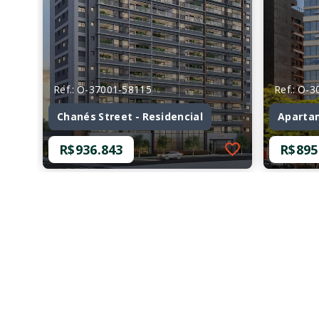
Ref.: O-37001-58115
Ref.: O-
Chanés Street - Residencial
Aparta
R$936.843
R$895
Ref.: O-37001-58115
Ref.: O-
Chanés Street - Residencial
Aparta
R$936.843
R$895
1 Dormitório, sendo 1
1 Dor
Suíte
53,70
1 Vaga
56,29 m²