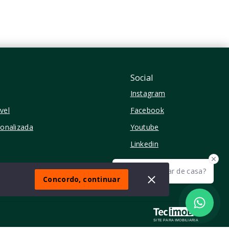
Moema - São Paulo/SP
Social
Instagram
vel
Facebook
sonalizada
Youtube
Linkedin
Olá! quer mudar de casa?
Concordo, continuar
SITE PARA IMOBILIARIA