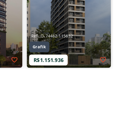
Ref.: O-74462-115632
Grafik
R$1.151.936
Ref.: O-74462-115632
Grafik
R$1.151.936
1 Dormitório, sendo 1
Suíte
50,98 m²