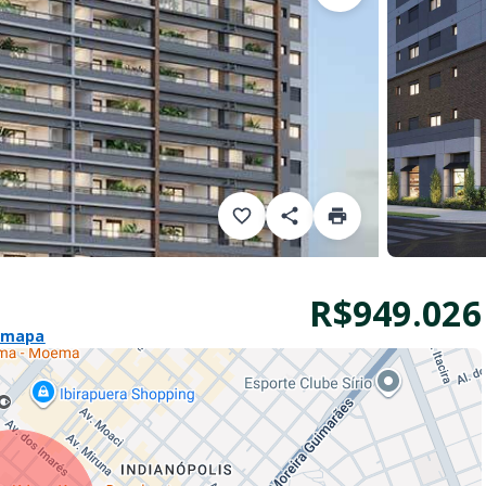
R$949.026
 mapa