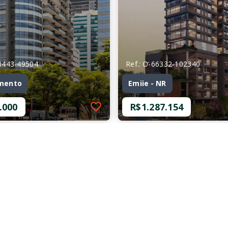
30443-49504
Ref.: O-66332-102340
mento
Emiie - NR
.000
R$1.287.154
30443-49504
Ref.: O-66332-102340
mento
Emiie - NR
.000
R$1.287.154
mitório
1 Dormitório
 m²
50,99 m²