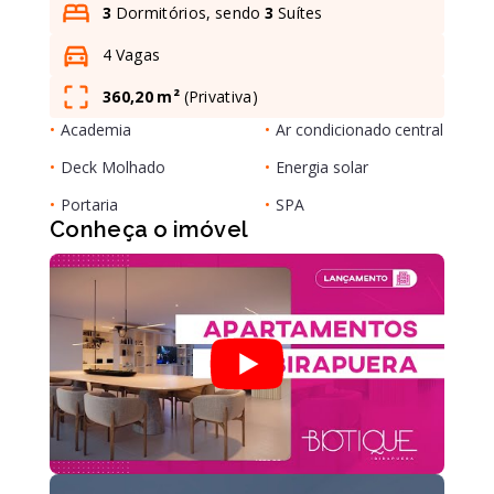
3
Dormitórios, sendo
3
Suítes
4 Vagas
Leaflet
360,20 m²
(
Privativa
)
•
Academia
•
Ar condicionado central
•
Deck Molhado
•
Energia solar
•
Portaria
•
SPA
Conheça o imóvel