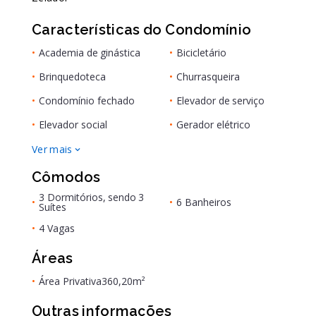
Características do Condomínio
•
Academia de ginástica
•
Bicicletário
•
Brinquedoteca
•
Churrasqueira
•
Condomínio fechado
•
Elevador de serviço
•
Elevador social
•
Gerador elétrico
Ver mais
Cômodos
3 Dormitórios, sendo 3
•
•
6 Banheiros
Suítes
•
4 Vagas
Áreas
•
Área Privativa
360,20m²
Outras informações