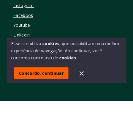
Instagram
Facebook
Youtube
Linkedin
Esse site utiliza
cookies
, que possibilitam uma melhor
experiência de navegação.
Ao continuar, você
concorda com o uso de
cookies
.
© Copyright 2026 - Elo11 consultoria imobiliária • creci
45473 - Todos os direitos reservados
Concordo, continuar
SITE PARA IMOBILIARIA
Início
Histórico
Favoritos