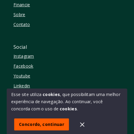
Financie
Sobre
Contato
Social
Instagram
Facebook
Youtube
Linkedin
Esse site utiliza
cookies
, que possibilitam uma melhor
experiência de navegação.
Ao continuar, você
concorda com o uso de
cookies
.
© Copyright 2026 - Elo11 consultoria imobiliária • creci
45473 - Todos os direitos reservados
Concordo, continuar
SITE PARA IMOBILIARIA