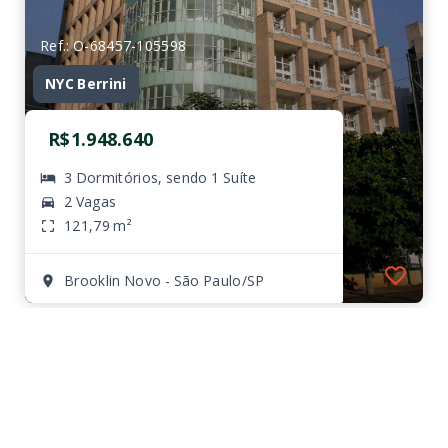
Ref.: O-68457-105598
NYC Berrini
R$1.948.640
3 Dormitórios, sendo 1 Suíte
2 Vagas
121,79 m²
Brooklin Novo - São Paulo/SP