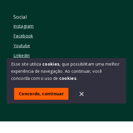
Social
Instagram
Facebook
Youtube
Linkedin
Esse site utiliza
cookies
, que possibilitam uma melhor
experiência de navegação.
Ao continuar, você
concorda com o uso de
cookies
.
© Copyright 2026 - Elo11 consultoria imobiliária • creci
45473 - Todos os direitos reservados
Concordo, continuar
SITE PARA IMOBILIARIA
Início
Histórico
Favoritos