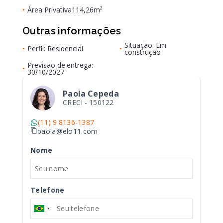
•
Área Privativa
114,26m²
Outras informações
Situação: Em
•
Perfil: Residencial
•
construção
Previsão de entrega:
•
30/10/2027
Paola Cepeda
CRECI -
150122
(11) 9 8136-1387
paola@elo11.com
Nome
Telefone