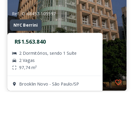
Ref.: O-68457-105597
NYC Berrini
R$1.563.840
2 Dormitórios, sendo 1 Suíte
2 Vagas
97,74 m²
Brooklin Novo - São Paulo/SP