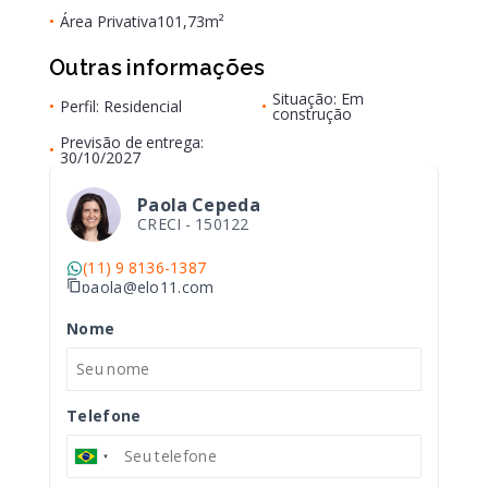
•
Área Privativa
101,73m²
Outras informações
Situação: Em
•
Perfil: Residencial
•
construção
Previsão de entrega:
•
30/10/2027
Paola Cepeda
CRECI -
150122
(11) 9 8136-1387
paola@elo11.com
Nome
Telefone