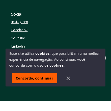
Social
Instagram
Facebook
Youtube
Linkedin
Esse site utiliza
cookies
, que possibilitam uma melhor
experiência de navegação.
Ao continuar, você
Olá! quer mudar de casa?
concorda com o uso de
cookies
.
© Copyright 2026 - Elo11 consultoria imobiliária • creci
45473 - Todos os direitos reservados
Concordo, continuar
SITE PARA IMOBILIARIA
Início
Histórico
Favoritos