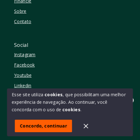
Financie
Sobre
Contato
Social
Instagram
Facebook
Youtube
Linkedin
Esse site utiliza
cookies
, que possibilitam uma melhor
experiência de navegação.
Ao continuar, você
Olá! quer mudar de casa?
concorda com o uso de
cookies
.
© Copyright 2026 - Elo11 consultoria imobiliária • creci
45473 - Todos os direitos reservados
Concordo, continuar
SITE PARA IMOBILIARIA