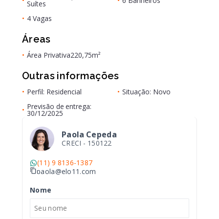
•
•
6 Banheiros
Suítes
•
4 Vagas
Áreas
•
Área Privativa
220,75m²
Outras informações
•
Perfil: Residencial
•
Situação: Novo
Previsão de entrega:
•
30/12/2025
Paola Cepeda
CRECI -
150122
(11) 9 8136-1387
paola@elo11.com
Nome