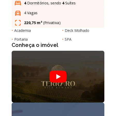
4
Dormitórios, sendo
4
Suítes
4 Vagas
Leaflet
220,75 m²
(
Privativa
)
•
Academia
•
Deck Molhado
•
Portaria
•
SPA
Conheça o imóvel