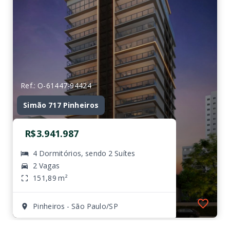
Ref.: O-61447-94424
Simão 717 Pinheiros
R$3.941.987
4 Dormitórios, sendo 2 Suítes
2 Vagas
151,89 m²
Pinheiros - São Paulo/SP