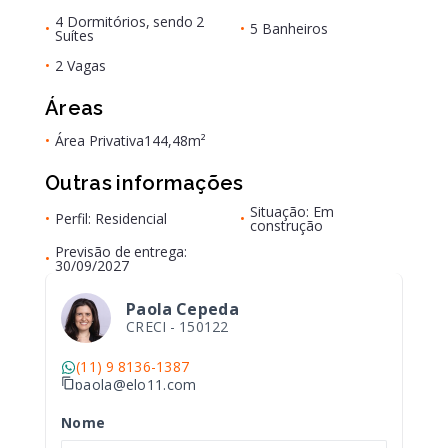
4 Dormitórios, sendo 2
•
•
5 Banheiros
Suítes
•
2 Vagas
Áreas
•
Área Privativa
144,48m²
Outras informações
Situação: Em
•
Perfil: Residencial
•
construção
Previsão de entrega:
•
30/09/2027
Paola Cepeda
CRECI -
150122
(11) 9 8136-1387
paola@elo11.com
Nome