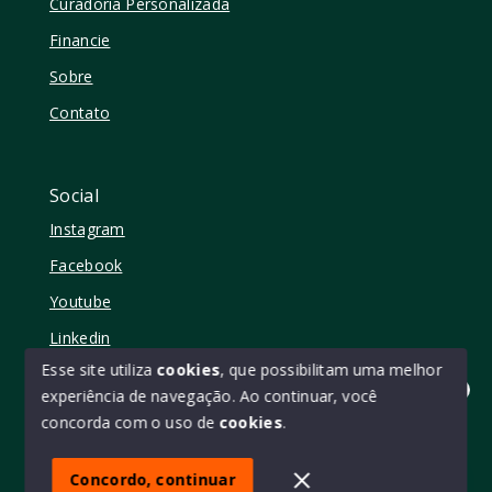
Curadoria Personalizada
Financie
Sobre
Contato
Social
Instagram
Facebook
Youtube
Linkedin
Esse site utiliza
cookies
, que possibilitam uma melhor
experiência de navegação.
Ao continuar, você
Olá! quer mudar de casa?
concorda com o uso de
cookies
.
© Copyright 2026 - Elo11 consultoria imobiliária • creci
45473 - Todos os direitos reservados
Concordo, continuar
SITE PARA IMOBILIARIA