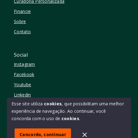
Curadoria Personalizada
Financie
Sobre
Contato
Social
Instagram
Facebook
Youtube
Linkedin
Esse site utiliza
cookies
, que possibilitam uma melhor
experiência de navegação.
Ao continuar, você
concorda com o uso de
cookies
.
© Copyright 2026 - Elo11 consultoria imobiliária • creci
45473 - Todos os direitos reservados
Concordo, continuar
SITE PARA IMOBILIARIA