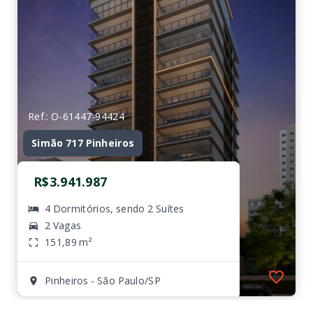
Ref.: O-61447-94424
Simão 717 Pinheiros
R$3.941.987
4 Dormitórios, sendo 2 Suítes
2 Vagas
151,89 m²
Pinheiros - São Paulo/SP