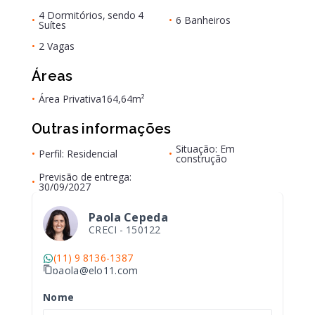
4 Dormitórios, sendo 4
•
•
6 Banheiros
Suítes
•
2 Vagas
Áreas
•
Área Privativa
164,64m²
Outras informações
Situação: Em
•
Perfil: Residencial
•
construção
Previsão de entrega:
•
30/09/2027
Paola Cepeda
CRECI -
150122
(11) 9 8136-1387
paola@elo11.com
Nome