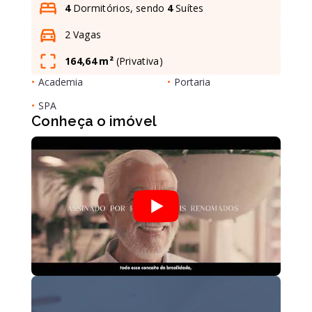
4
Dormitórios, sendo
4
Suítes
2 Vagas
Leaflet
164,64 m²
(
Privativa
)
•
Academia
•
Portaria
•
SPA
Conheça o imóvel