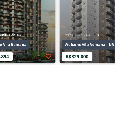
78450-122107
Ref.: O-24383-40388
e Vila Romana
Welconx Vila Romana - NR
.894
R$329.000
78450-122107
Ref.: O-24383-40388
e Vila Romana
Welconx Vila Romana - NR
.894
R$329.000
mitórios
1 Dormitório
35,29 m²