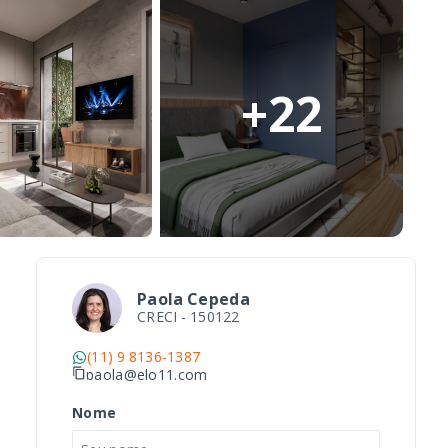
+
22
Paola Cepeda
CRECI -
150122
(11) 9 8136-1387
paola@elo11.com
Nome