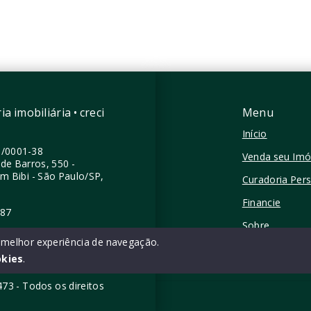
Romana - São
Vila Romana - São
/SP
Paulo/SP
a imobiliária • creci
Menu
Início
0/0001-38
Venda seu Imó
de Barros, 550 -
im Bibi - São Paulo/SP,
Curadoria Per
Financie
387
Sobre
a melhor experiência de navegação.
Contato
okies
.
5473 - Todos os direitos