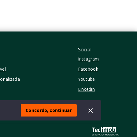
Vila Romana - São
Paulo/SP
Social
Instagram
vel
Facebook
sonalizada
Youtube
Linkedin
Concordo, continuar
SITE PARA IMOBILIARIA