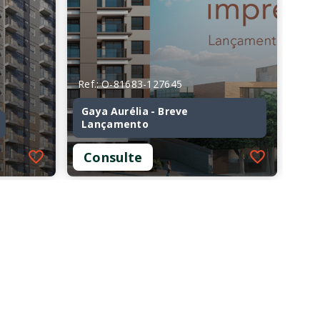
Ref.: O-81683-127645
Gaya Aurélia - Breve
Lançamento
Consulte
Ref.: O-81683-127645
Gaya Aurélia - Breve
Lançamento
Consulte
1 Dormitório
36 m²