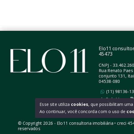
Vila Romana - São
Vila 
Paulo/SP
Paulo
Elo11 consultori
45473
CNPJ
-
33.462.26
Rua Renato Paes 
conjunto 131, Ita
04538-080
(11) 98136-1
ola@elo11.com
Esse site utiliza
cookies
, que possibilitam um
Ao continuar, você concorda com o uso de
co
© Copyright 2026 - Elo11 consultoria imobiliária • creci 4
reservados