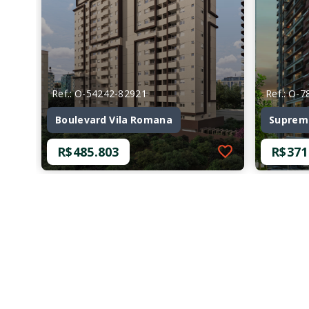
Ref.: O-54242-82921
Ref.: O-
Boulevard Vila Romana
Suprem
R$485.803
R$371
Ref.: O-54242-82921
Ref.: O-
Boulevard Vila Romana
Suprem
R$485.803
R$371
2 Dormitórios
2 Dor
36,30 m²
37 m²