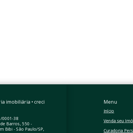
mento Studio
Claris - Residencial
.000
R$552.051
mitório, sendo 1
1 Dormitório, sendo 1
Suíte
a
31,82 m²
Indianópolis - São
Paulo/SP
nópolis - São
/SP
a imobiliária • creci
Menu
Início
0/0001-38
Venda seu Imó
de Barros, 550 -
im Bibi - São Paulo/SP,
Curadoria Per