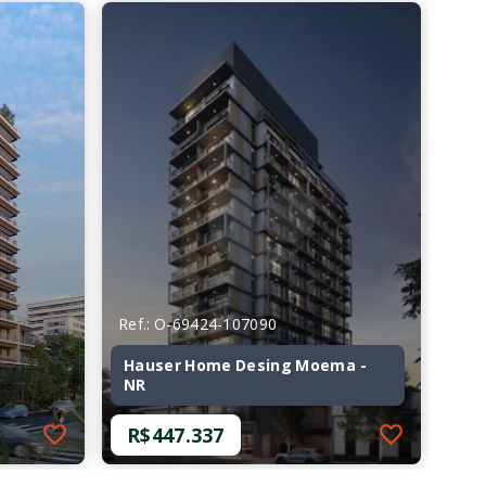
Ref.: O-69424-107090
Hauser Home Desing Moema -
NR
R$447.337
Ref.: O-69424-107090