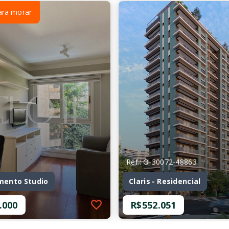
ara morar
Ref.: O-30072-48863
mento Studio
Claris - Residencial
.000
R$552.051
Ref.: O-30072-48863