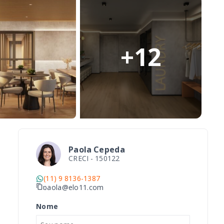
+
12
Paola Cepeda
CRECI -
150122
(11) 9 8136-1387
paola@elo11.com
Nome