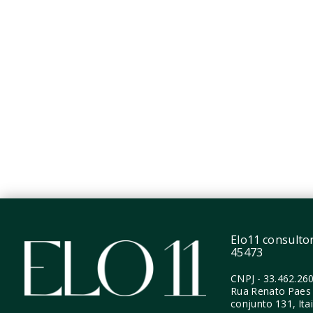
Eucalys Moema Eucalipto
Aparta
R$514.900
R$530
1 Dormitório
1 Dor
suíte
32,13 m²
1 Vag
30 m²
Indianópolis - São
Paulo/SP
India
Paulo
Elo11 consultori
45473
CNPJ
-
33.462.26
Rua Renato Paes 
conjunto 131, Ita