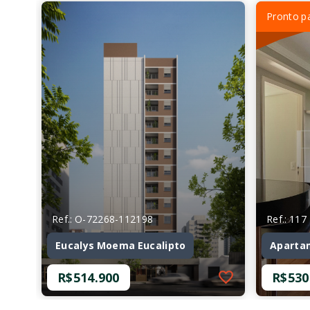
Pronto p
Ref.: O-72268-112198
Ref.: 117
Eucalys Moema Eucalipto
Aparta
R$514.900
R$530
Ref.: O-72268-112198
Ref.: 117