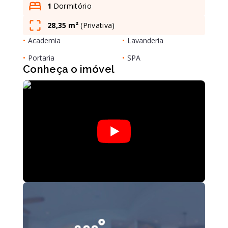
1
Dormitório
28,35 m²
(
Privativa
)
Leaflet
•
Academia
•
Lavanderia
•
Portaria
•
SPA
Conheça o imóvel