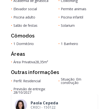
•
Academia de ginástica
•
Coworking
•
Elevador social
•
Permite animais
•
Piscina adulto
•
Piscina infantil
•
Salão de festas
•
Solarium
Cômodos
•
1 Dormitório
•
1 Banheiro
Áreas
•
Área Privativa
28,35m²
Outras informações
Situação: Em
•
Perfil: Residencial
•
construção
Previsão de entrega:
•
28/10/2027
Paola Cepeda
CRECI -
150122