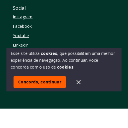
Social
Instagram
Facebook
Youtube
Linkedin
Esse site utiliza
cookies
, que possibilitam uma melhor
experiência de navegação.
Ao continuar, você
concorda com o uso de
cookies
.
© Copyright 2026 - Elo11 consultoria imobiliária • creci
45473 - Todos os direitos reservados
Concordo, continuar
SITE PARA IMOBILIARIA
Início
Histórico
Favoritos