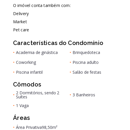
O imóvel conta também com:
Delivery
Market
Pet care
Características do Condomínio
•
Academia de ginástica
•
Brinquedoteca
•
Coworking
•
Piscina adulto
•
Piscina infantil
•
Salão de festas
Cômodos
2 Dormitórios, sendo 2
•
•
3 Banheiros
Suítes
•
1 Vaga
Áreas
•
Área Privativa
98,50m²