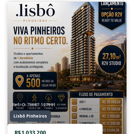
Ref.: O-78687-127991
Lisbô Pinheiros
R$1.033.200