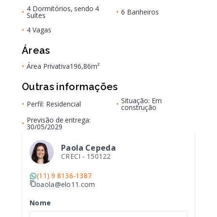
4 Dormitórios, sendo 4
•
•
6 Banheiros
Suítes
•
4 Vagas
Áreas
•
Área Privativa
196,86m²
Outras informações
Situação: Em
•
Perfil: Residencial
•
construção
Previsão de entrega:
•
30/05/2029
Paola Cepeda
CRECI -
150122
(11) 9 8136-1387
paola@elo11.com
Nome