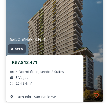
Ref.: O-65409-105945
Albero
R$7.812.471
4 Dormitórios, sendo 2 Suítes
3 Vagas
204,84 m²
Itaim Bibi - São Paulo/SP