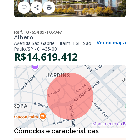
Ref.:
O-65409-105947
Albero
Ver no mapa
Avenida São Gabriel - Itaim Bibi - São
Paulo/SP
- 01435-001
R$14.619.412
Cômodos e características