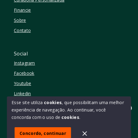
Financie
Sobre
Contato
Social
Instagram
Facebook
Youtube
Linkedin
Esse site utiliza
cookies
, que possibilitam uma melhor
experiência de navegação.
Ao continuar, você
Olá! quer mudar de casa?
concorda com o uso de
cookies
.
© Copyright 2026 - Elo11 consultoria imobiliária • creci
45473 - Todos os direitos reservados
Concordo, continuar
SITE PARA IMOBILIARIA