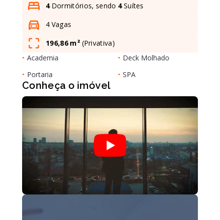
4
Dormitórios, sendo
4
Suítes
4 Vagas
Leaflet
196,86 m²
(
Privativa
)
•
Academia
•
Deck Molhado
•
Portaria
•
SPA
Conheça o imóvel