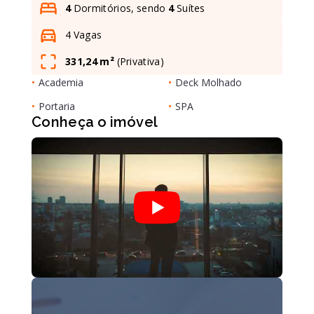
4
Dormitórios, sendo
4
Suítes
4 Vagas
Leaflet
331,24 m²
(
Privativa
)
•
Academia
•
Deck Molhado
•
Portaria
•
SPA
Conheça o imóvel