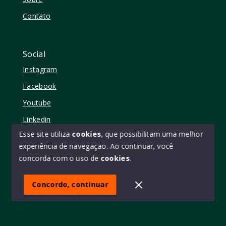
Contato
Social
Instagram
Facebook
Youtube
Linkedin
Esse site utiliza
cookies
, que possibilitam uma melhor
experiência de navegação.
Ao continuar, você
concorda com o uso de
cookies
.
© Copyright 2026 - Elo11 consultoria imobiliária • creci
45473 - Todos os direitos reservados
Concordo, continuar
SITE PARA IMOBILIARIA