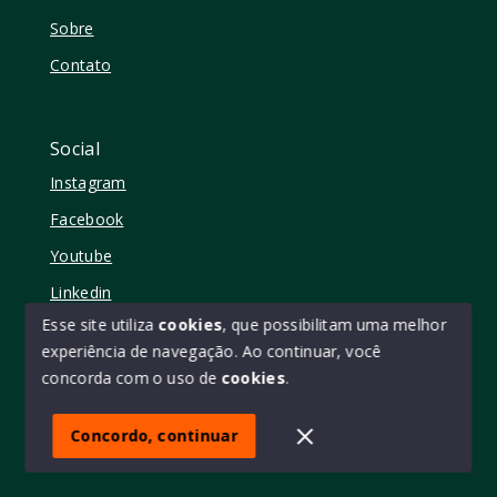
Sobre
Contato
Social
Instagram
Facebook
Youtube
Linkedin
Esse site utiliza
cookies
, que possibilitam uma melhor
experiência de navegação.
Ao continuar, você
concorda com o uso de
cookies
.
© Copyright 2026 - Elo11 consultoria imobiliária • creci
45473 - Todos os direitos reservados
Concordo, continuar
SITE PARA IMOBILIARIA