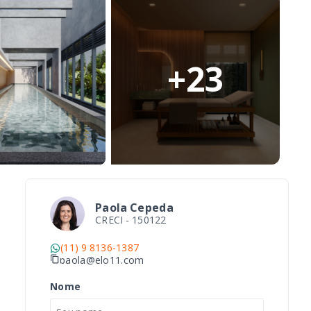
+
23
Paola Cepeda
CRECI -
150122
(11) 9 8136-1387
paola@elo11.com
Nome