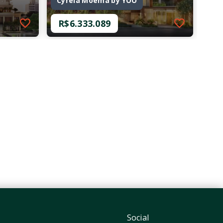
Cyrela Moema by YOO
R$6.333.089
Ref.: O-21809-36222
Cyrela Moema by YOO
R$6.333.089
4 Dormitórios, sendo 4
Suítes
4 Vagas
264,50 m²
Moema - São Paulo/SP
Social