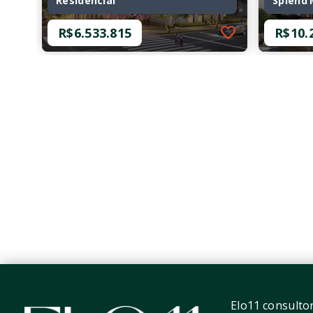
Residencial
Splend
R$6.533.815
R$10.
Ref.: O-41230-64084
Ref.: O-
LIS Moema Íle Saint-Louis -
Splend
Residencial
R$10.
R$6.533.815
4 Dor
4 Dormitórios, sendo 4
Suíte
Suítes
4 Vag
3 Vagas
258,3
256,50 m²
Moema
Moema - São Paulo/SP
Elo11 consultori