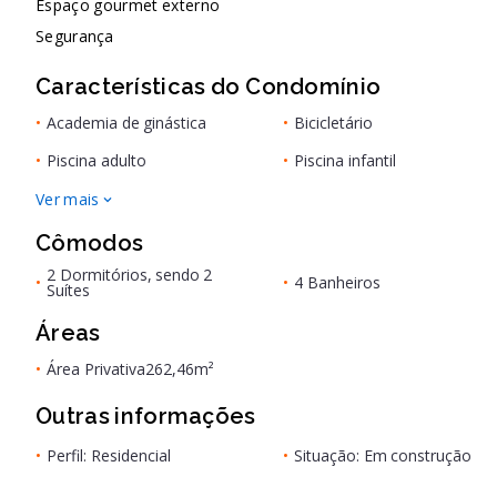
Espaço gourmet externo
Segurança
Características do Condomínio
•
Academia de ginástica
•
Bicicletário
•
Piscina adulto
•
Piscina infantil
Ver mais
Cômodos
2 Dormitórios, sendo 2
•
•
4 Banheiros
Suítes
Áreas
•
Área Privativa
262,46m²
Outras informações
•
Perfil: Residencial
•
Situação: Em construção