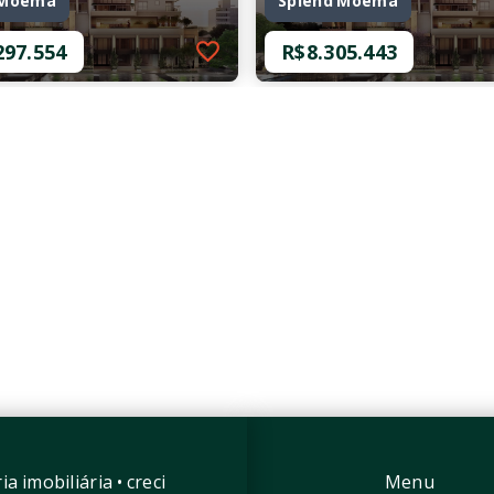
 Moema
Splend Moema
297.554
R$8.305.443
60346-92211
Ref.: O-60346-92210
 Moema
Splend Moema
297.554
R$8.305.443
mitórios, sendo 4
4 Dormitórios, sendo 4
s
Suítes
as
3 Vagas
1 m²
258,31 m²
 - São Paulo/SP
Moema - São Paulo/SP
a imobiliária • creci
Menu