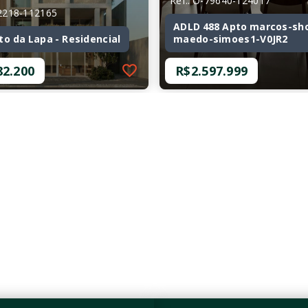
Ref.: O-79640-124017
72218-112165
ADLD 488 Apto marcos-sho
to da Lapa - Residencial
maedo-simoes1-V0JR2
82.200
R$2.597.999
72218-112165
Ref.: O-79640-124017
to da Lapa - Residencial
ADLD 488 Apto marcos-sho
maedo-simoes1-V0JR2
82.200
R$2.597.999
mitórios, sendo 1
3 Dormitórios, sendo 1
Suíte
as
2 Vagas
6 m²
110 m²
da Lapa - São
/SP
Alto da Lapa - São
Paulo/SP