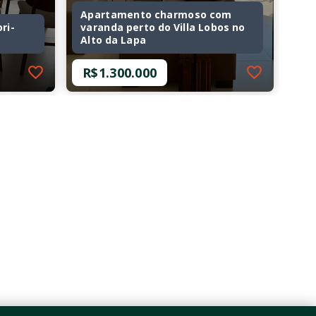
Apartamento charmoso com
ri-
varanda perto do Villa Lobos no
Alto da Lapa
R$1.300.000
Ref.: 179
ri-
Apartamento charmoso com
varanda perto do Villa Lobos no
Alto da Lapa
R$1.300.000
3 Dormitórios, sendo 1
suíte
2 Vagas
104 m²
Alto da Lapa - São
Paulo/SP