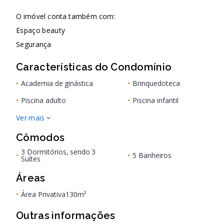
O imóvel conta também com:
Espaço beauty
Segurança
Características do Condomínio
•
Academia de ginástica
•
Brinquedoteca
•
Piscina adulto
•
Piscina infantil
Ver mais
Cômodos
3 Dormitórios, sendo 3
•
•
5 Banheiros
Suítes
Áreas
•
Área Privativa
130m²
Outras informações