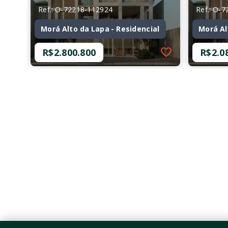
Ref.: O-72218-112924
Ref.: O-
Morá Alto da Lapa - Residencial
Morá Al
R$2.800.800
R$2.0
Ref.: O-72218-112924
Ref.: O-
Morá Alto da Lapa - Residencial
Morá Al
R$2.800.800
R$2.0
2 Dormitórios, sendo 1
2 Dor
Suíte
Suíte
2 Vagas
2 Vag
138,63 m²
131,2
Alto da Lapa - São
Alto 
Paulo/SP
Paulo