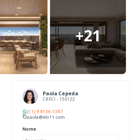
+
21
Paola Cepeda
CRECI -
150122
(11) 9 8136-1387
paola@elo11.com
Nome