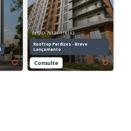
Ref.: O-76171-118182
Rooftop Perdizes - Breve
l
Lançamento
Consulte
Ref.: O-76171-118182
l
Rooftop Perdizes - Breve
Lançamento
Consulte
2 Dormitórios
55 m²