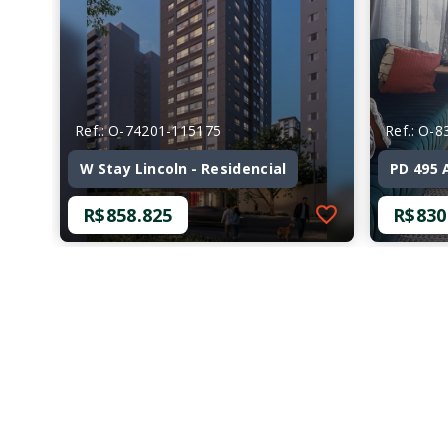
Ref.: O-74201-115175
Ref.: O-
W Stay Lincoln - Residencial
PD 495 
R$858.825
R$830
Ref.: O-74201-115175
Ref.: O-
W Stay Lincoln - Residencial
PD 495 
R$858.825
R$830
2 Dormitórios, sendo 2
2 Dor
Suítes
Suíte
1 Vaga
2 Vag