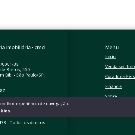
Perdizes - São Paulo/SP
zes - São Paulo/SP
a imobiliária • creci
Menu
Início
0/0001-38
Venda seu Imó
de Barros, 550 -
im Bibi - São Paulo/SP,
Curadoria Per
Financie
387
Sobre
a melhor experiência de navegação.
Contato
okies
.
5473 - Todos os direitos