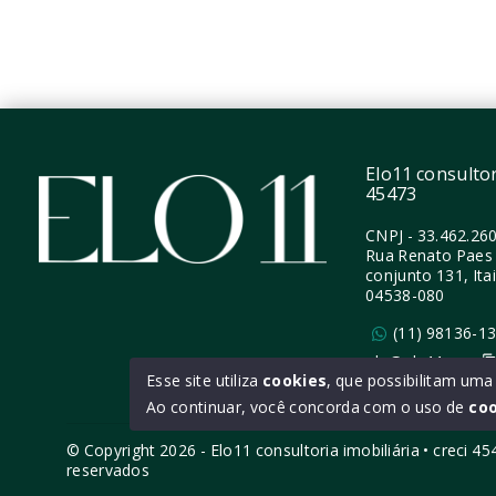
52,05 m²
56 m²
Perdizes - São Paulo/SP
Perdi
Elo11 consultori
45473
CNPJ
-
33.462.26
Rua Renato Paes 
conjunto 131, Ita
04538-080
(11) 98136-1
ola@elo11.com
Esse site utiliza
cookies
, que possibilitam um
Ao continuar, você concorda com o uso de
co
© Copyright 2026 - Elo11 consultoria imobiliária • creci 4
reservados