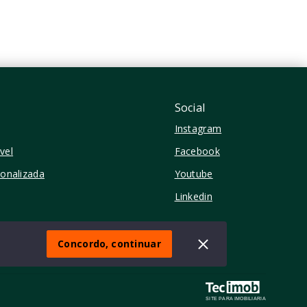
Perdizes - São Paulo/SP
Social
Instagram
vel
Facebook
sonalizada
Youtube
Linkedin
Concordo, continuar
SITE PARA IMOBILIARIA