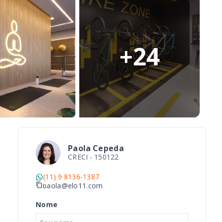
+
24
Paola Cepeda
CRECI -
150122
(11) 9 8136-1387
paola@elo11.com
Nome