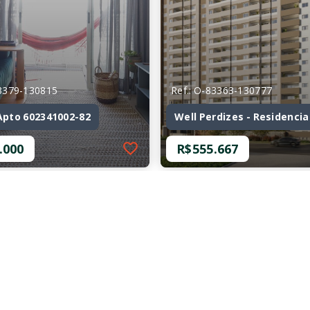
83379-130815
Ref.: O-83363-130777
Apto 602341002-82
Well Perdizes - Residencia
.000
R$555.667
83379-130815
Ref.: O-83363-130777
Apto 602341002-82
Well Perdizes - Residencia
.000
R$555.667
mitórios, sendo 1
2 Dormitórios, sendo 2
Suítes
as
47,31 m²