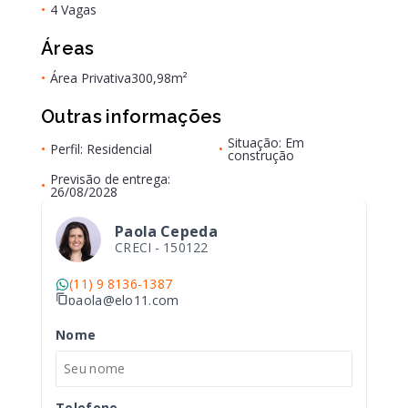
•
4 Vagas
Áreas
•
Área Privativa
300,98m²
Outras informações
Situação: Em
•
Perfil: Residencial
•
construção
Previsão de entrega:
•
26/08/2028
Paola Cepeda
CRECI -
150122
(11) 9 8136-1387
paola@elo11.com
Nome
Telefone