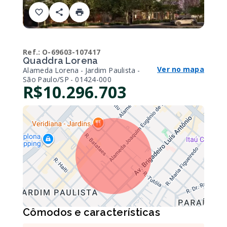
Ref.:
O-69603-107417
Quaddra Lorena
Ver no mapa
Alameda Lorena - Jardim Paulista -
São Paulo/SP
- 01424-000
R$10.296.703
Cômodos e características