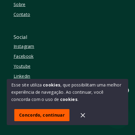
Sobre
Contato
Social
Instagram
Facebook
Youtube
Linkedin
Esse site utiliza
cookies
, que possibilitam uma melhor
experiência de navegação.
Ao continuar, você
Olá! quer mudar de casa?
concorda com o uso de
cookies
.
© Copyright 2026 - Elo11 consultoria imobiliária • creci
45473 - Todos os direitos reservados
Concordo, continuar
SITE PARA IMOBILIARIA