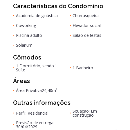
Características do Condomínio
•
Academia de ginástica
•
Churrasqueira
•
Coworking
•
Elevador social
•
Piscina adulto
•
Salão de festas
•
Solarium
Cômodos
1 Dormitório, sendo 1
•
•
1 Banheiro
Suíte
Áreas
•
Área Privativa
24,40m²
Outras informações
Situação: Em
•
Perfil: Residencial
•
construção
Previsão de entrega:
•
30/04/2029