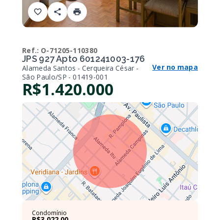
Ref.:
O-71205-110380
JPS 927 Apto 601241003-176
Ver no mapa
Alameda Santos - Cerqueira César -
São Paulo/SP
- 01419-001
R$1.420.000
Condomínio
R$3.022,00