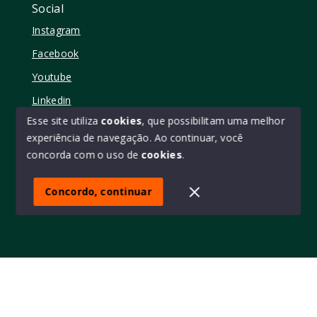
Social
Instagram
Facebook
Youtube
Linkedin
Esse site utiliza
cookies
, que possibilitam uma melhor
experiência de navegação.
Ao continuar, você
concorda com o uso de
cookies
.
© Copyright 2026 - Elo11 consultoria imobiliária • creci
45473 - Todos os direitos reservados
Concordo, continuar
SITE PARA IMOBILIARIA
Início
Histórico
Favoritos