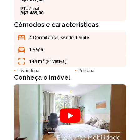
IPTU Anual
R$3.489,00
Leaflet
Cômodos e características
4
Dormitórios, sendo
1
Suíte
1 Vaga
144 m²
(
Privativa
)
•
Lavanderia
•
Portaria
Conheça o imóvel