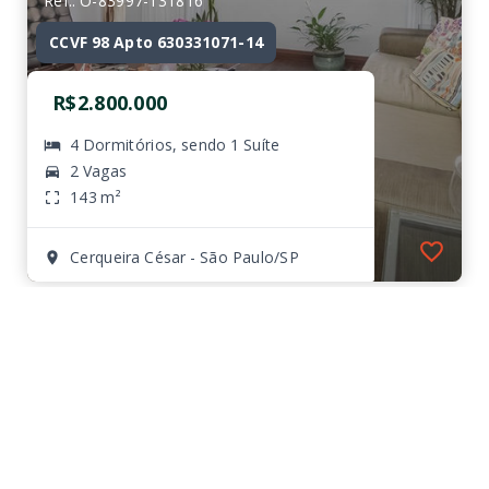
Ref.: O-83997-131816
CCVF 98 Apto 630331071-14
R$2.800.000
4 Dormitórios, sendo 1 Suíte
2 Vagas
143 m²
Cerqueira César - São Paulo/SP