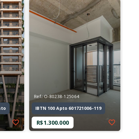
Ref.: O-80238-125064
nto
IBTN 100 Apto 601721006-119
R$1.300.000
Ref.: O-80238-125064