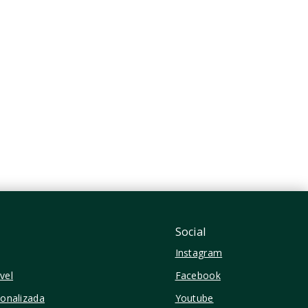
nto
IBTN 100 Apto 601721006-119
R$1.300.000
1 Dormitório
1 Vaga
35 m²
Itaim Bibi - São Paulo/SP
Social
Instagram
vel
Facebook
sonalizada
Youtube