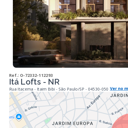
Ref.:
O-72332-112293
Itá Lofts - NR
Ver no 
Rua Itacema - Itaim Bibi - São Paulo/SP
- 04530-050