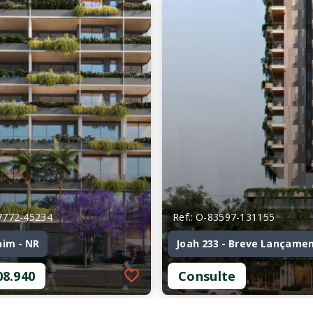
27772-45234
Ref.: O-83597-131155
aim - NR
Joah 233 - Breve Lançame
08.940
Consulte
27772-45234
Ref.: O-83597-131155