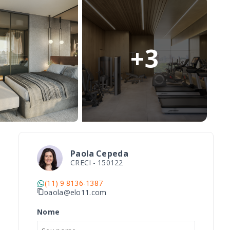
+
3
Paola Cepeda
CRECI -
150122
(11) 9 8136-1387
paola@elo11.com
Nome