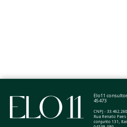
Art'Stone Smart - NR
Nato It
R$1.099.904
R$1.0
1 Dormitório, sendo 1
1 Dor
Suíte
30,99
30 m²
Itaim
Itaim Bibi - São Paulo/SP
Elo11 consultori
45473
CNPJ
-
33.462.26
Rua Renato Paes 
conjunto 131, Ita
04538-080