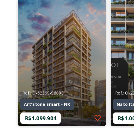
Ref.: O-62399-96088
Ref.: O-
Art'Stone Smart - NR
Nato It
R$1.099.904
R$1.0
Ref.: O-62399-96088
Ref.: O-