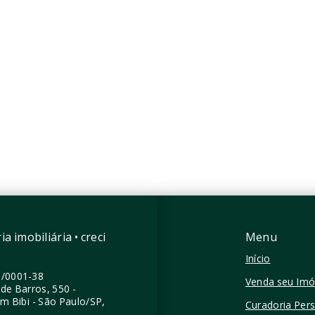
aim - NR
Joah 233 - Breve Lançame
08.940
Consulte
mitório
1 Dormitório
 m²
34 m²
 Bibi - São Paulo/SP
Itaim Bibi - São Paulo/SP
a imobiliária • creci
Menu
Início
0/0001-38
Venda seu Imó
de Barros, 550 -
im Bibi - São Paulo/SP,
Curadoria Per