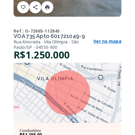
Ref.:
O-72665-112845
VOA 735 Apto 601721049-9
Ver no mapa
Rua Alvorada - Vila Olímpia - São
Paulo/SP
- 04550-900
R$1.250.000
Condomínio
R$1.155,00