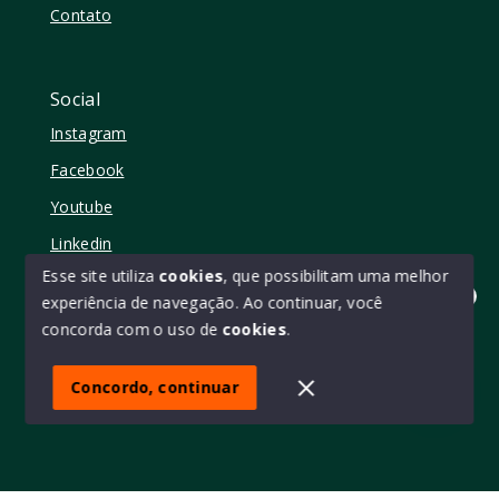
Contato
Social
Instagram
Facebook
Youtube
Linkedin
Esse site utiliza
cookies
, que possibilitam uma melhor
experiência de navegação.
Ao continuar, você
Olá! quer mudar de casa?
concorda com o uso de
cookies
.
© Copyright 2026 - Elo11 consultoria imobiliária • creci
45473 - Todos os direitos reservados
Concordo, continuar
SITE PARA IMOBILIARIA