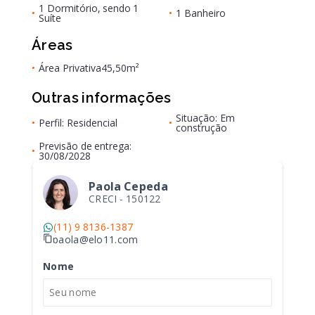
1 Dormitório, sendo 1
•
•
1 Banheiro
Suíte
Áreas
•
Área Privativa
45,50m²
Outras informações
Situação: Em
•
Perfil: Residencial
•
construção
Previsão de entrega:
•
30/08/2028
Paola Cepeda
CRECI -
150122
(11) 9 8136-1387
paola@elo11.com
Nome