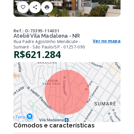
Ref.:
O-73395-114031
Ateliê Vila Madalena - NR
Ver no mapa
Rua Padre Agostinho Mendicute -
Sumaré - São Paulo/SP
- 01257-090
R$621.284
Cômodos e características