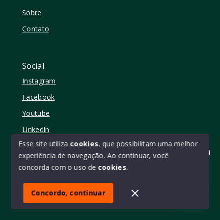
Sobre
Contato
Social
Instagram
Facebook
Youtube
Linkedin
Esse site utiliza
cookies
, que possibilitam uma melhor
experiência de navegação.
Ao continuar, você
Olá! quer mudar de casa?
concorda com o uso de
cookies
.
© Copyright 2026 - Elo11 consultoria imobiliária • creci
45473 - Todos os direitos reservados
Concordo, continuar
SITE PARA IMOBILIARIA