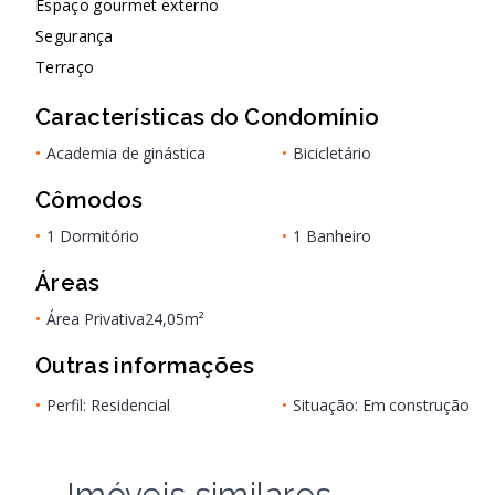
Espaço gourmet externo
Segurança
Terraço
Características do Condomínio
•
Academia de ginástica
•
Bicicletário
Cômodos
•
1 Dormitório
•
1 Banheiro
Áreas
•
Área Privativa
24,05m²
Outras informações
•
Perfil: Residencial
•
Situação: Em construção
Imóveis similares