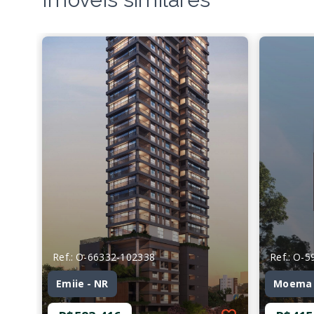
Ref.: O-66332-102338
Ref.: O-
Emiie - NR
Moema J