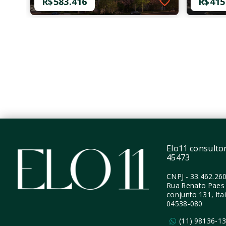
R$583.416
R$415
Ref.: O-66332-102338
Ref.: O-
Emiie - NR
Moema J
R$583.416
R$415
1 Dormitório
1 Dor
24,65 m²
24,16
Moema - São Paulo/SP
Moema
Elo11 consultori
45473
CNPJ
-
33.462.26
Rua Renato Paes 
conjunto 131, Ita
04538-080
(11) 98136-1