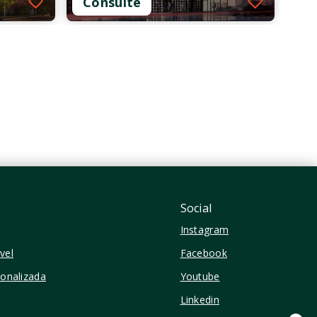
Consulte
Ref.: O-21609-35924
ON Maracatins - Residencial
Consulte
1 Dormitório
24,61 m²
Moema - São Paulo/SP
Social
Instagram
vel
Facebook
sonalizada
Youtube
Linkedin