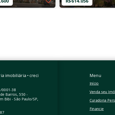
.600
R$614.056
59199-90304
Ref.: O-66331-102335
azz - Residencial
Emiie - Studios
.600
R$614.056
mitório
1 Dormitório
 m²
24,81 m²
 - São Paulo/SP
Moema - São Paulo/SP
a imobiliária • creci
Menu
Início
0/0001-38
Venda seu Imó
de Barros, 550 -
im Bibi - São Paulo/SP,
Curadoria Per
Financie
387