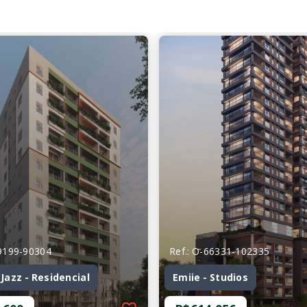
59199-90304
Ref.: O-66331-102335
azz - Residencial
Emiie - Studios