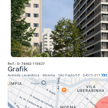
Ref.:
O-74462-115627
Grafik
Ver
Avenida Lavandisca - Moema - São Paulo/SP
- 04515-011