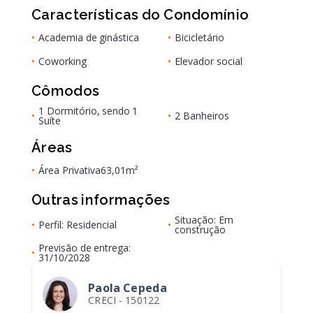
Características do Condomínio
•
Academia de ginástica
•
Bicicletário
•
Coworking
•
Elevador social
Cômodos
1 Dormitório, sendo 1
•
•
2 Banheiros
Suíte
Áreas
•
Área Privativa
63,01m²
Outras informações
Situação: Em
•
Perfil: Residencial
•
construção
Previsão de entrega:
•
31/10/2028
Paola Cepeda
CRECI -
150122