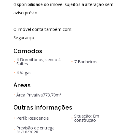
disponibilidade do imóvel sujeitos a alteração sem
aviso prévio.
O imóvel conta também com:
Segurança
Cômodos
4 Dormitórios, sendo 4
•
•
7 Banheiros
Suítes
•
4 Vagas
Áreas
•
Área Privativa
773,70m²
Outras informações
Situação: Em
•
Perfil: Residencial
•
construção
Previsão de entrega:
•
31/10/2028