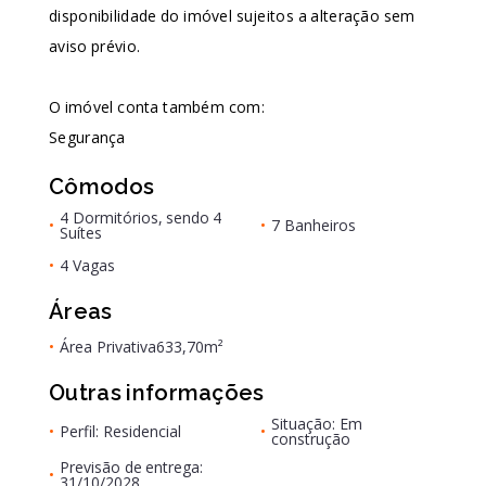
disponibilidade do imóvel sujeitos a alteração sem
aviso prévio.
O imóvel conta também com:
Segurança
Cômodos
4 Dormitórios, sendo 4
•
•
7 Banheiros
Suítes
•
4 Vagas
Áreas
•
Área Privativa
633,70m²
Outras informações
Situação: Em
•
Perfil: Residencial
•
construção
Previsão de entrega:
•
31/10/2028