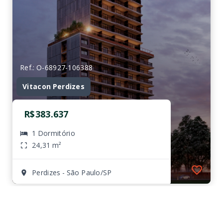
Ref.: O-68927-106388
Vitacon Perdizes
R$383.637
1 Dormitório
24,31 m²
Perdizes - São Paulo/SP