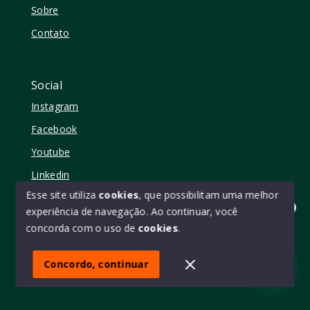
Sobre
Contato
Social
Instagram
Facebook
Youtube
Linkedin
Esse site utiliza
cookies
, que possibilitam uma melhor
experiência de navegação.
Ao continuar, você
Olá! quer mudar de casa?
concorda com o uso de
cookies
.
© Copyright 2026 - Elo11 consultoria imobiliária • creci
45473 - Todos os direitos reservados
Concordo, continuar
SITE PARA IMOBILIARIA