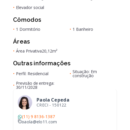
•
Elevador social
Cômodos
•
1 Dormitório
•
1 Banheiro
Áreas
•
Área Privativa
20,12m²
Outras informações
Situação: Em
•
Perfil: Residencial
•
construção
Previsão de entrega:
•
30/11/2028
Paola Cepeda
CRECI -
150122
(11) 9 8136-1387
paola@elo11.com