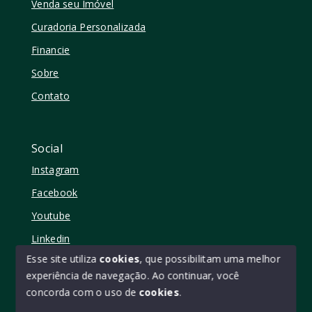
Venda seu Imóvel
Curadoria Personalizada
Financie
Sobre
Contato
Social
Instagram
Facebook
Youtube
Linkedin
Esse site utiliza
cookies
, que possibilitam uma melhor
experiência de navegação.
Ao continuar, você
concorda com o uso de
cookies
.
© Copyright 2026 - Elo11 consultoria imobiliária • creci
45473 - Todos os direitos reservados