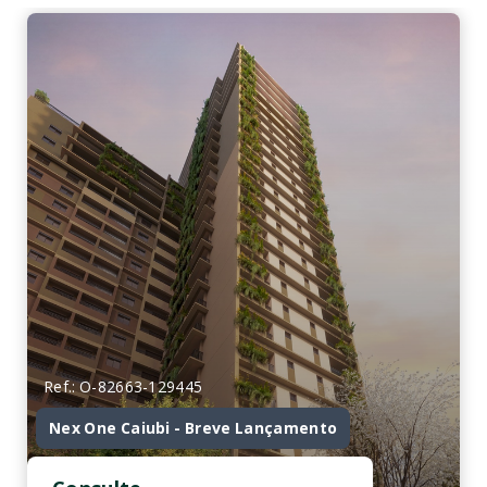
Ref.: O-82663-129445
Nex One Caiubi - Breve Lançamento