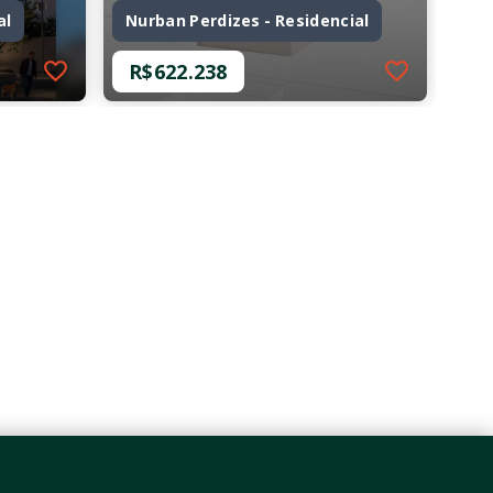
al
Nurban Perdizes - Residencial
R$622.238
Ref.: O-71328-115829
al
Nurban Perdizes - Residencial
R$622.238
2 Dormitórios
56,14 m²
Perdizes - São Paulo/SP