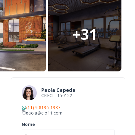
+
31
Paola Cepeda
CRECI -
150122
(11) 9 8136-1387
paola@elo11.com
Nome