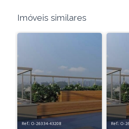
Imóveis similares
Ref.: O-26334-43208
Ref.: O-