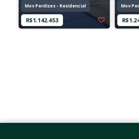
Mov Perdizes - Residencial
Mov Per
R$1.142.453
R$1.2
Ref.: O-26334-43208
Ref.: O-
Mov Perdizes - Residencial
Mov Per
R$1.142.453
R$1.2
2 Dormitórios, sendo 1
2 Dor
Suíte
Suíte
1 Vaga
2 Vag
58,97 m²
58,97
Perdizes - São Paulo/SP
Perdi