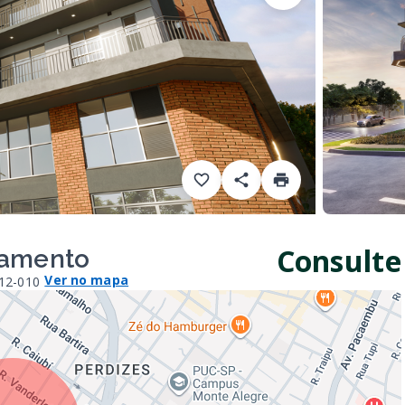
Consulte
çamento
Ver no mapa
012-010