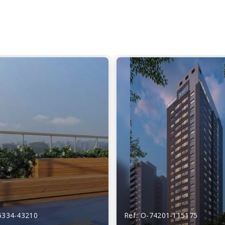
26334-43210
Ref.: O-74201-115175