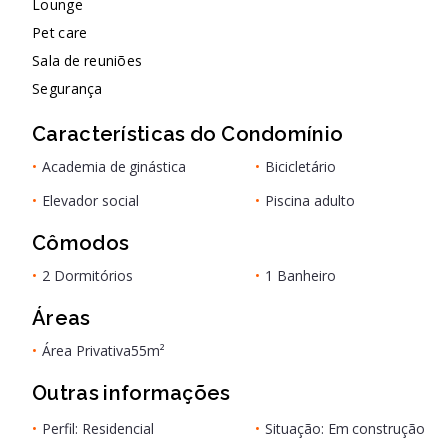
Lounge
Pet care
Sala de reuniões
Segurança
Características do Condomínio
•
Academia de ginástica
•
Bicicletário
•
Elevador social
•
Piscina adulto
Cômodos
•
2 Dormitórios
•
1 Banheiro
Áreas
•
Área Privativa
55m²
Outras informações
•
Perfil: Residencial
•
Situação: Em construção