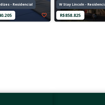
dizes - Residencial
W Stay Lincoln - Residenci
40.205
R$858.825
26334-43210
Ref.: O-74201-115175
dizes - Residencial
W Stay Lincoln - Residenci
40.205
R$858.825
mitórios, sendo 1
2 Dormitórios, sendo 2
Suítes
as
1 Vaga
 m²
52,05 m²
zes - São Paulo/SP
Perdizes - São Paulo/SP