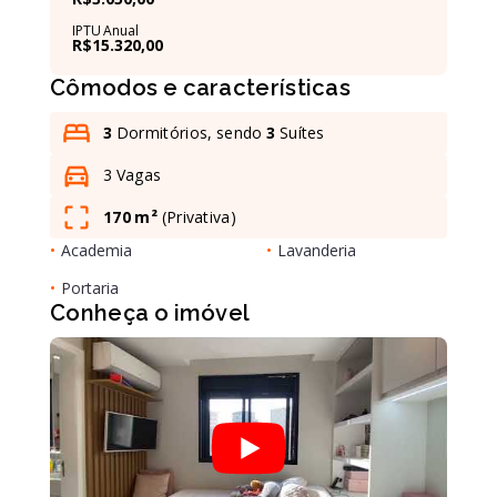
IPTU Anual
R$15.320,00
Leaflet
Cômodos e características
3
Dormitórios, sendo
3
Suítes
3 Vagas
170 m²
(
Privativa
)
•
Academia
•
Lavanderia
•
Portaria
Conheça o imóvel