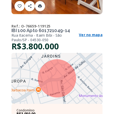
Ref.:
O-76659-119125
IBI 100 Apto 601721049-14
Ver no mapa
Rua Itacema - Itaim Bibi - São
Paulo/SP
- 04530-050
R$3.800.000
Condomínio
R$3.050,00