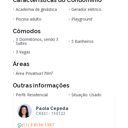
Características do Condomínio
•
Academia de ginástica
•
Gerador elétrico
•
Piscina adulto
•
Playground
Cômodos
3 Dormitórios, sendo 3
•
•
5 Banheiros
Suítes
•
3 Vagas
Áreas
•
Área Privativa
170m²
Outras informações
•
Perfil: Residencial
•
Situação: Usado
Paola Cepeda
CRECI -
150122
(11) 9 8136-1387