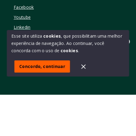
Facebook
Youtube
Linkedin
Esse site utiliza
cookies
, que possibilitam uma melhor
experiência de navegação.
Ao continuar, você
Olá! quer mudar de casa?
concorda com o uso de
cookies
.
© Copyright 2026 - Elo11 consultoria imobiliária • creci
45473 - Todos os direitos reservados
Concordo, continuar
SITE PARA IMOBILIARIA
Início
Histórico
Favoritos