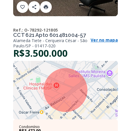
Ref.:
O-78292-121805
CCT 621 Apto 601481004-57
Ver no mapa
Alameda Tiete - Cerqueira César - São
Paulo/SP
- 01417-020
R$3.500.000
Condomínio
R$3.472,00