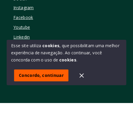
Instagram
Facebook
Youtube
Linkedin
Esse site utiliza
cookies
, que possibilitam uma melhor
experiência de navegação.
Ao continuar, você
concorda com o uso de
cookies
.
© Copyright 2026 - Elo11 consultoria imobiliária • creci
45473 - Todos os direitos reservados
Concordo, continuar
SITE PARA IMOBILIARIA
Início
Histórico
Favoritos