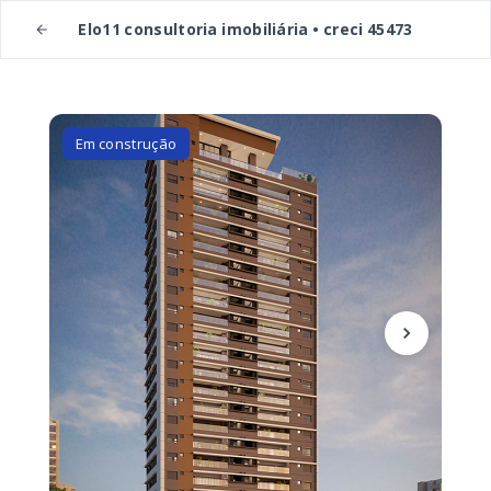
Elo11 consultoria imobiliária • creci 45473
Em construção