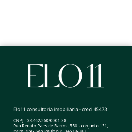
Elo11 consultoria imobiliária • creci 45473
CNPJ
-
33.462.260/0001-38
Rua Renato Paes de Barros, 550 - conjunto 131,
Itaim Bibi - São Paulo/SP, 04538-080