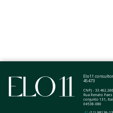
R$640.109
R$383
1 Dormitório
1 Dor
24,11 m²
24,80
Pinheiros - São Paulo/SP
Pinhe
Elo11 consultori
45473
CNPJ
-
33.462.26
Rua Renato Paes 
conjunto 131, Ita
04538-080
(11) 98136-1