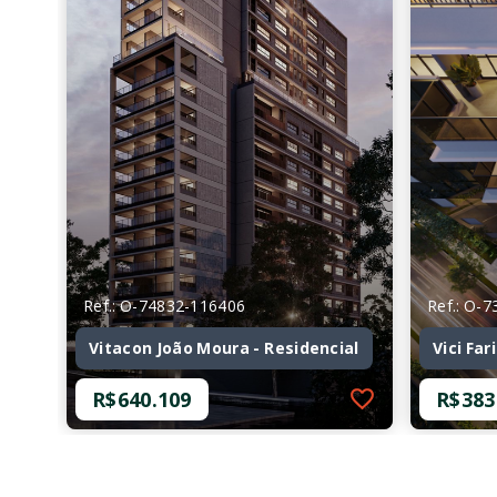
Ref.: O-74832-116406
Ref.: O-
Vitacon João Moura - Residencial
Vici Far
R$640.109
R$383
Ref.: O-74832-116406
Ref.: O-
Vitacon João Moura - Residencial
Vici Far