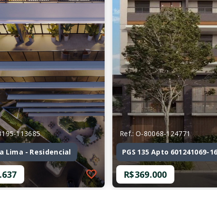
73195-113685
Ref.: O-80068-124771
ia Lima - Residencial
PGS 135 Apto 601241069-1
.637
R$369.000
73195-113685
Ref.: O-80068-124771
ia Lima - Residencial
PGS 135 Apto 601241069-1