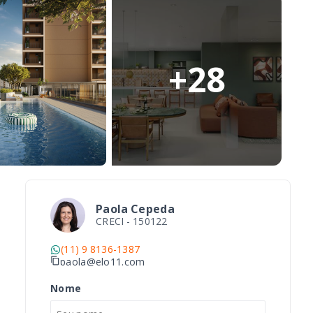
+
28
Paola Cepeda
CRECI -
150122
(11) 9 8136-1387
paola@elo11.com
Nome