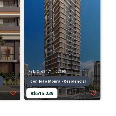
Ref.: O-69471-107190
6
Icon João Moura - Residencial
R$515.239
Ref.: O-69471-107190
6
Icon João Moura - Residencial