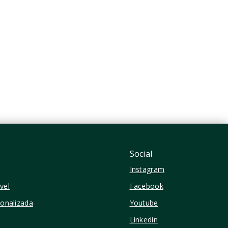
R$515.239
1 Dormitório
26,28 m²
Pinheiros - São Paulo/SP
Social
Instagram
vel
Facebook
sonalizada
Youtube
Linkedin