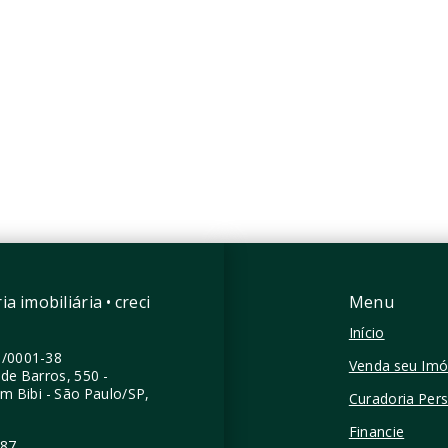
.637
R$369.000
mitório
1 Dormitório
 m²
24 m²
iros - São Paulo/SP
Pinheiros - São Paulo/SP
a imobiliária • creci
Menu
Início
0/0001-38
Venda seu Imó
de Barros, 550 -
im Bibi - São Paulo/SP,
Curadoria Per
Financie
387