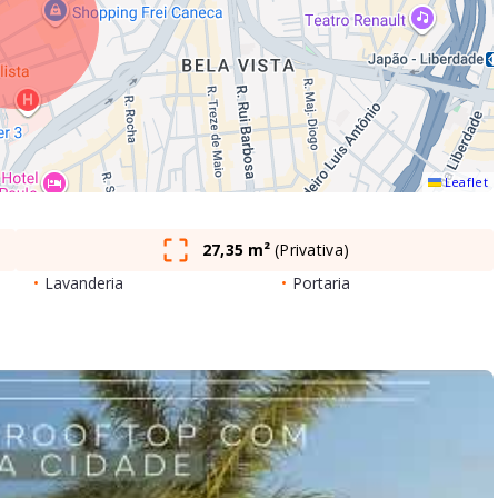
Leaflet
27,35 m²
(
Privativa
)
•
Lavanderia
•
Portaria