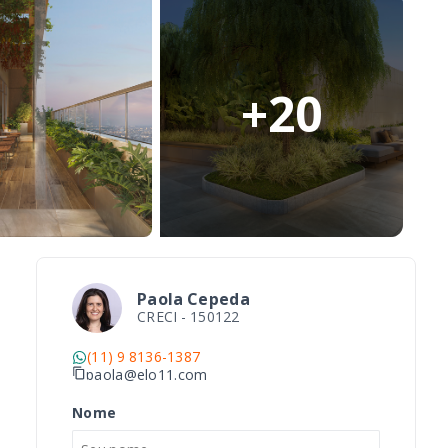
+
20
Paola Cepeda
CRECI -
150122
(11) 9 8136-1387
paola@elo11.com
Nome