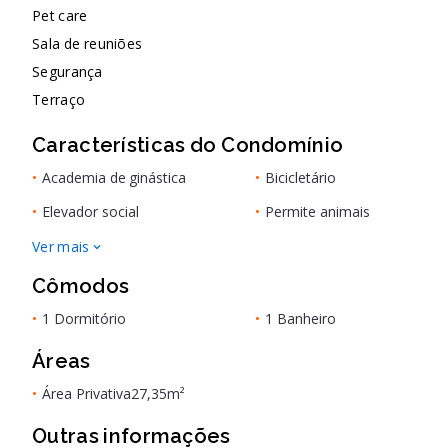
Pet care
Sala de reuniões
Segurança
Terraço
Características do Condomínio
•
Academia de ginástica
•
Bicicletário
•
Elevador social
•
Permite animais
Ver mais
Cômodos
•
1 Dormitório
•
1 Banheiro
Áreas
•
Área Privativa
27,35m²
Outras informações