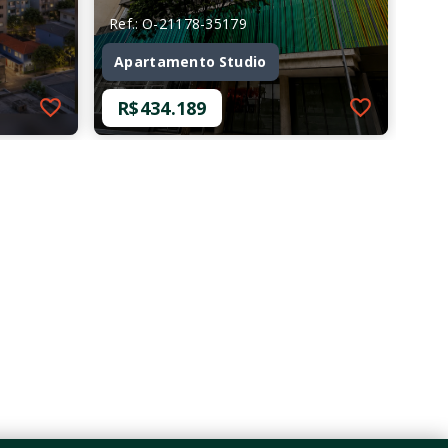
Ref.: O-21178-35179
Apartamento Studio
R$434.189
Ref.: O-21178-35179
Apartamento Studio
R$434.189
1 Dormitório
24,74 m²
Consolação - São
Paulo/SP