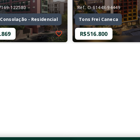
77169-122580
Ref.: O-61448-94449
Consolação - Residencial
Tons Frei Caneca
.869
R$516.800
77169-122580
Ref.: O-61448-94449
Consolação - Residencial
Tons Frei Caneca
.869
R$516.800
mitório
1 Dormitório
 m²
25,84 m²
lação - São
Consolação - São
/SP
Paulo/SP