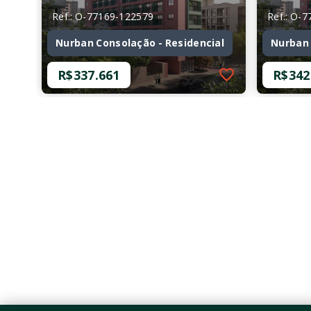
Ref.: O-77169-122579
Ref.: O-
Nurban Consolação - Residencial
Nurban 
R$337.661
R$342
Ref.: O-77169-122579
Ref.: O-
Nurban Consolação - Residencial
Nurban 
R$337.661
R$342
1 Dormitório
1 Dor
25,89 m²
28,48
Consolação - São
Conso
Paulo/SP
Paulo