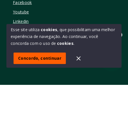
Facebook
Youtube
Linkedin
Esse site utiliza
cookies
, que possibilitam uma melhor
experiência de navegação.
Ao continuar, você
Olá! quer mudar de casa?
concorda com o uso de
cookies
.
© Copyright 2026 - Elo11 consultoria imobiliária • creci
45473 - Todos os direitos reservados
Concordo, continuar
SITE PARA IMOBILIARIA
Início
Histórico
Favoritos