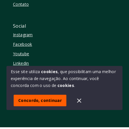
Contato
Social
Instagram
Facebook
Youtube
Linkedin
Esse site utiliza
cookies
, que possibilitam uma melhor
experiência de navegação.
Ao continuar, você
concorda com o uso de
cookies
.
© Copyright 2026 - Elo11 consultoria imobiliária • creci
45473 - Todos os direitos reservados
Concordo, continuar
SITE PARA IMOBILIARIA