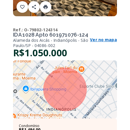
Ref.:
O-79802-124314
IDA 1028 Apto 601971076-124
Ver no mapa
Alameda dos Aicás - Indianópolis - São
Paulo/SP
- 04086-002
R$1.050.000
Condomínio
R$1.494,00