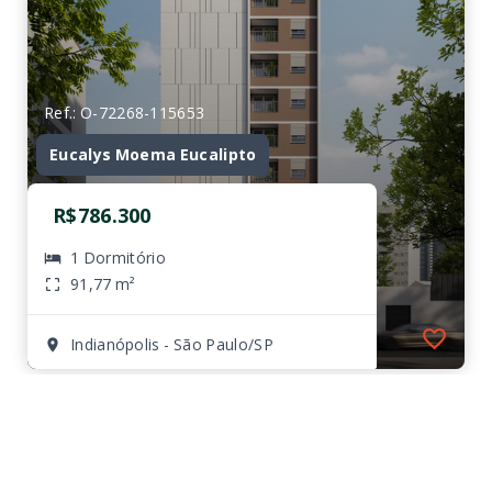
Ref.: O-72268-115653
Eucalys Moema Eucalipto
R$786.300
1 Dormitório
91,77 m²
Indianópolis - São Paulo/SP