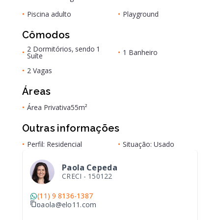
•
Piscina adulto
•
Playground
Cômodos
2 Dormitórios, sendo 1
•
•
1 Banheiro
Suíte
•
2 Vagas
Áreas
•
Área Privativa
55m²
Outras informações
•
Perfil: Residencial
•
Situação: Usado
Paola Cepeda
CRECI -
150122
(11) 9 8136-1387
paola@elo11.com