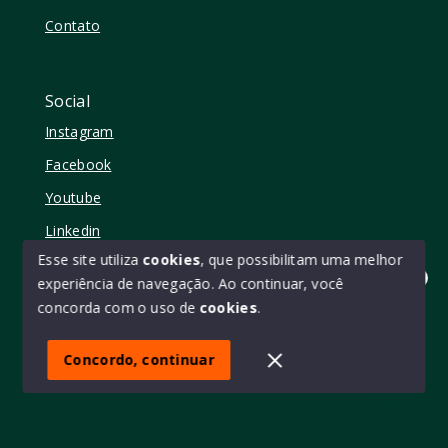
Contato
Social
Instagram
Facebook
Youtube
Linkedin
Esse site utiliza
cookies
, que possibilitam uma melhor
experiência de navegação.
Ao continuar, você
Olá! quer mudar de casa?
concorda com o uso de
cookies
.
© Copyright 2026 - Elo11 consultoria imobiliária • creci
45473 - Todos os direitos reservados
Concordo, continuar
SITE PARA IMOBILIARIA