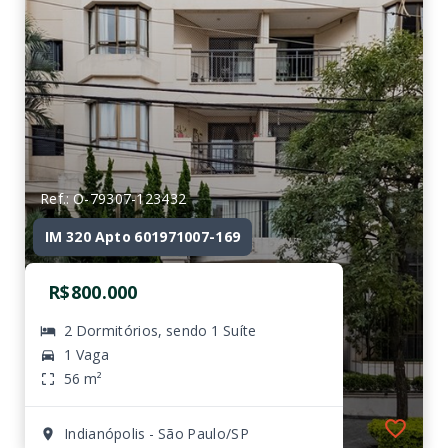
Ref.: O-79307-123432
IM 320 Apto 601971007-169
R$800.000
2 Dormitórios, sendo 1 Suíte
1 Vaga
56 m²
Indianópolis - São Paulo/SP