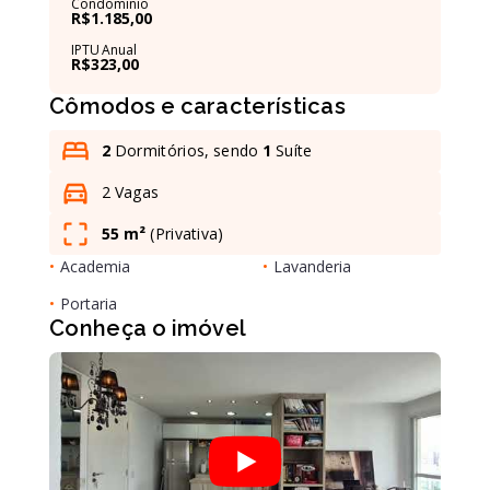
Condomínio
R$1.185,00
IPTU Anual
R$323,00
Leaflet
Cômodos e características
2
Dormitórios, sendo
1
Suíte
2 Vagas
55 m²
(
Privativa
)
•
Academia
•
Lavanderia
•
Portaria
Conheça o imóvel