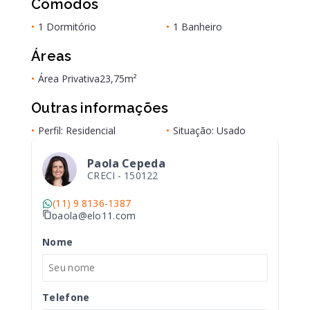
Cômodos
•
1 Dormitório
•
1 Banheiro
Áreas
•
Área Privativa
23,75m²
Outras informações
•
Perfil: Residencial
•
Situação: Usado
Paola Cepeda
CRECI -
150122
(11) 9 8136-1387
paola@elo11.com
Nome
Telefone