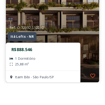
Ref.: O-72332-112292
Itá Lofts - NR
R$888.546
1 Dormitório
25,88 m²
Itaim Bibi - São Paulo/SP