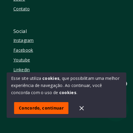
Contato
Social
Instagram
Facebook
Youtube
Linkedin
Esse site utiliza
cookies
, que possibilitam uma melhor
experiência de navegação.
Ao continuar, você
Olá! quer mudar de casa?
concorda com o uso de
cookies
.
© Copyright 2026 - Elo11 consultoria imobiliária • creci
45473 - Todos os direitos reservados
Concordo, continuar
SITE PARA IMOBILIARIA